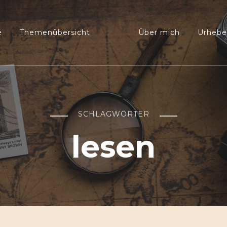
e
Themenübersicht
Über mich
Urhebe
Kiwole
Kinder wollen lernen
SCHLAGWÖRTER
lesen