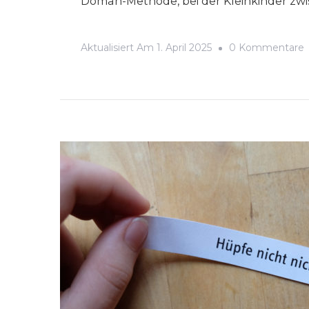
Doman-Methode, bei der Kleinkinder zwi
Aktualisiert Am
1. April 2025
0 Kommentare
K
–
W
A