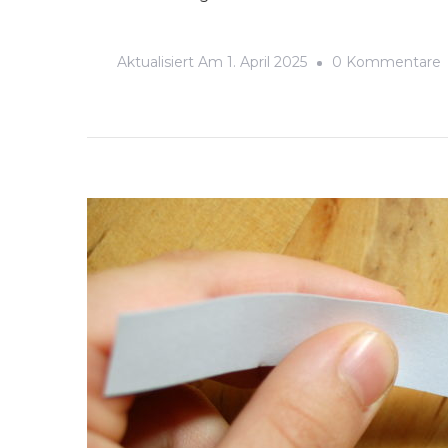
Aktualisiert Am
1. April 2025
0 Kommentare
–
W
E
S