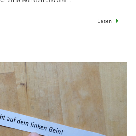
schen 18 Monaten und drei …
Zu
Lesen
leinkindlesen
ir
Haben
Es
usprobiert!