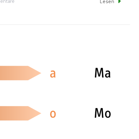
Zu
entare
Lesen
Blanko
Lesezeichen
Zum
Ausdrucken