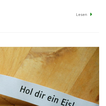
Zu
Lesen
Buchstaben
Zusammenziehen
ir
Lesen
rste
ilben!