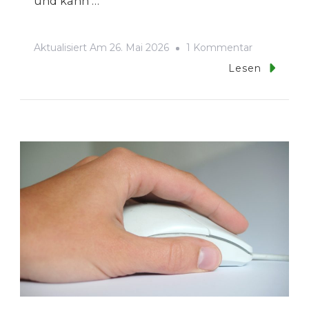
und kann …
Zu
Aktualisiert Am
26. Mai 2026
1 Kommentar
Bandornam
Lesen
Für
Profis
–
Die
Sieben
Friesgrupp