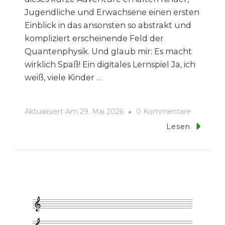
Jugendliche und Erwachsene einen ersten
Einblick in das ansonsten so abstrakt und
kompliziert erscheinende Feld der
Quantenphysik. Und glaub mir: Es macht
wirklich Spaß! Ein digitales Lernspiel Ja, ich
weiß, viele Kinder …
Zu
Aktualisiert Am
29. Mai 2026
0 Kommentare
Katze
Lesen
Q
–
Quantenp
Für
Einsteige