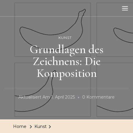
Kiwole
Kinder wollen lernen
KUNST
Grundlagen des
Zeichnens: Die
Komposition
Zu
Aktualisiert Am
1. April 2025
0 Kommentare
Grundla
Des
Zeichnen
Home
Kunst
Die