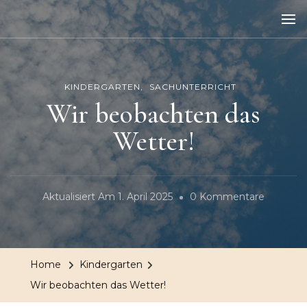
Kiwole
Kinder wollen lernen
KINDERGARTEN
SACHUNTERRICHT
Wir beobachten das
Wetter!
Zu
Aktualisiert Am
1. April 2025
0 Kommentare
Wir
Beobach
Das
Home
Kindergarten
Wetter!
Wir beobachten das Wetter!