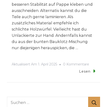
besseren Stabilität auf Pappe kleben und
ausschneiden. Alternativ kannst du die
Teile auch gerne laminieren. Als
zusätzliches Material empfehle ich
schlichte Holzwürfel. Vielleicht hast du
Unlackierte zur Hand. Andernfalls kannst
du aus der bunten Bauklotz-Mischung
nur diejenigen herauspicken, die …
Zu
Aktualisiert Am
1. April 2025
0 Kommentare
Würfelge
Lesen
–
Baupläne
Und
Ansichten
Suchen
nach: