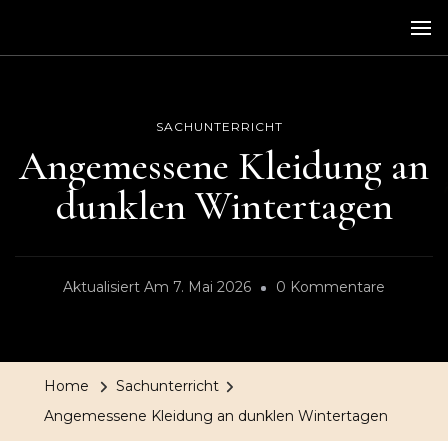
Kiwole
Kinder wollen lernen
SACHUNTERRICHT
Angemessene Kleidung an
dunklen Wintertagen
Zu
Aktualisiert Am
7. Mai 2026
0 Kommentare
Angeme
Kleidung
An
Home
Sachunterricht
Dunklen
Angemessene Kleidung an dunklen Wintertagen
Wintert