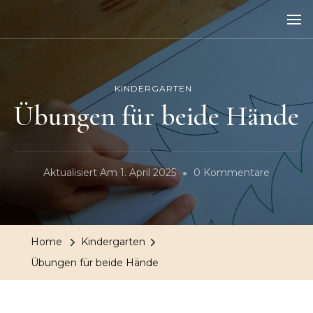
Kiwole
Kinder wollen lernen
KINDERGARTEN
Übungen für beide Hände
Zu
Aktualisiert Am
1. April 2025
0 Kommentare
Übunge
Für
Beide
Home
Kindergarten
Hände
Übungen für beide Hände