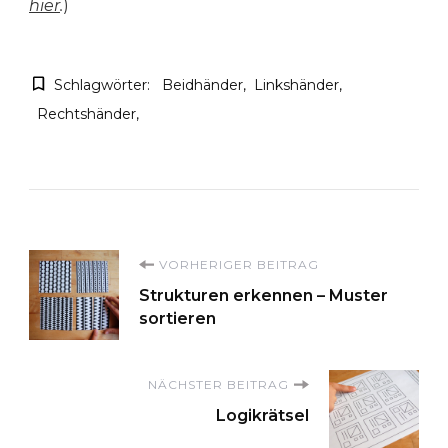
hier
.
)
Schlagwörter:
Beidhänder
Linkshänder
Rechtshänder
Beitragsnavigation
VORHERIGER BEITRAG
Strukturen erkennen – Muster
sortieren
NÄCHSTER BEITRAG
Logikrätsel