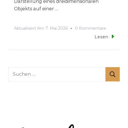
Darstellung eines dreidimensionalen
Objekts auf einer …
Zu
Aktualisiert Am
7. Mai 2026
0 Kommentare
Schrägbild
Lesen
Geometris
Körper
Zeichnen
Suchen
nach: