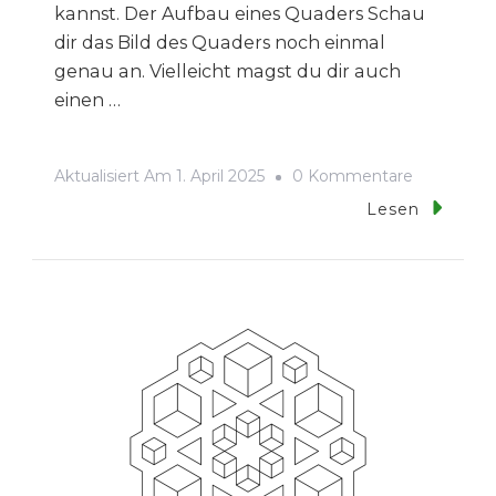
kannst. Der Aufbau eines Quaders Schau
dir das Bild des Quaders noch einmal
genau an. Vielleicht magst du dir auch
einen …
Zu
Aktualisiert Am
1. April 2025
0 Kommentare
Quaderobe
Lesen
–
Die
Oberfläch
Des
Quaders
Berechne