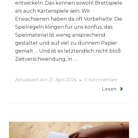
entwickeln. Das können sowohl Brettspiele
als auch Kartenspiele sein. Wir
Erwachsenen haben da oft Vorbehalte: Die
Spielregeln klingen für uns konfus, das
Spielmaterial ist wenig ansprechend
gestaltet und auf viel zu dünnem Papier
gemalt … Und ist es letztendlich nicht bloß
Zeitverschwendung, in …
Zu
Aktualisiert Am
21. April 2026
0 Kommentare
Bildung
Lesen
Durch
Spiel:
Was
Lernen
Unsere